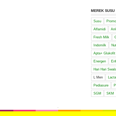
MEREK SUSU
Susu
Promo
Alfamidi
Anl
Fresh Milk
G
Indomilk
Nut
Apta+ Glukofit
Energen
En
Hari Hari Swal
L Men
Lacta
Pediasure
P
SGM
SKM
.