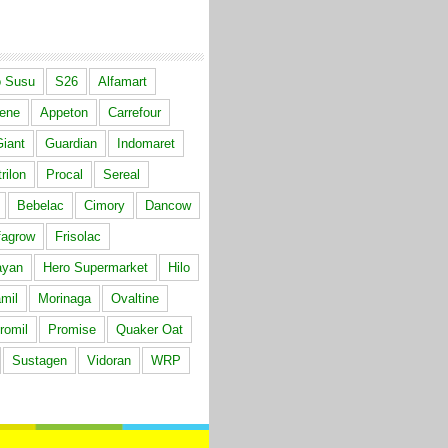
 Susu
S26
Alfamart
ene
Appeton
Carrefour
iant
Guardian
Indomaret
rilon
Procal
Sereal
Bebelac
Cimory
Dancow
fagrow
Frisolac
ayan
Hero Supermarket
Hilo
mil
Morinaga
Ovaltine
romil
Promise
Quaker Oat
Sustagen
Vidoran
WRP