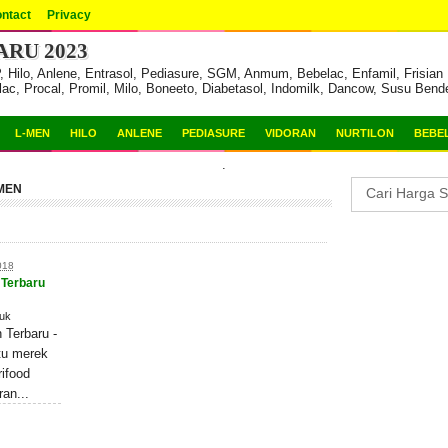
ntact
Privacy
RU 2023
ilo, Anlene, Entrasol, Pediasure, SGM, Anmum, Bebelac, Enfamil, Frisian F
lac, Procal, Promil, Milo, Boneeto, Diabetasol, Indomilk, Dancow, Susu Bend
L-MEN
HILO
ANLENE
PEDIASURE
VIDORAN
NURTILON
BEBE
.
MEN
018
 Terbaru
uk
 Terbaru -
tu merek
ifood
an...