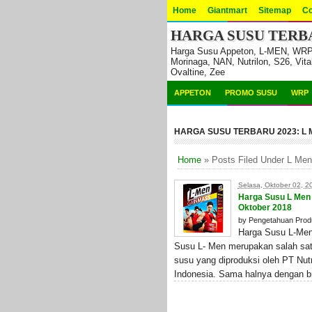
Home
Giantmart
Sitemap
Co
HARGA SUSU TERBA
Harga Susu Appeton, L-MEN, WRP, H
Morinaga, NAN, Nutrilon, S26, Vita
Ovaltine, Zee
APPETON
PROMO SUSU
WRP
HARGA SUSU TERBARU 2023: L 
Home
»
Posts Filed Under L Men
Selasa, Oktober 02, 2
Harga Susu L Men
Oktober 2018
by
Pengetahuan Prod
Harga Susu L-Men
Susu L- Men merupakan salah sa
susu yang diproduksi oleh PT Nutr
Indonesia. Sama halnya dengan br