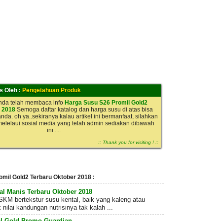
is Oleh :
Pengetahuan Produk
anda telah membaca info
Harga Susu S26 Promil Gold2
 2018
Semoga daftar katalog dan harga susu di atas bisa
nda. oh ya..sekiranya kalau artikel ini bermanfaat, silahkan
.melelaui sosial media yang telah admin sediakan dibawah
ini ....
:: Thank you for visiting ! ::
omil Gold2 Terbaru Oktober 2018 :
l Manis Terbaru Oktober 2018
M bertekstur susu kental, baik yang kaleng atau
nilai kandungan nutrisinya tak kalah ...
al Gold Promo Guardian