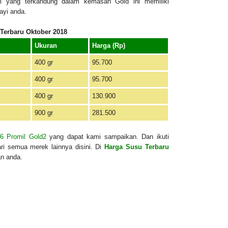
zi yang terkandung dalam kemasan Gold ini memiliki
ayi anda.
Terbaru Oktober 2018
Ukuran
Harga (Rp)
400 gr
95.700
400 gr
95.700
400 gr
130.900
900 gr
281.500
6 Promil Gold2
yang dapat kami sampaikan. Dan ikuti
ari semua merek lainnya disini. Di
Harga Susu Terbaru
an anda.