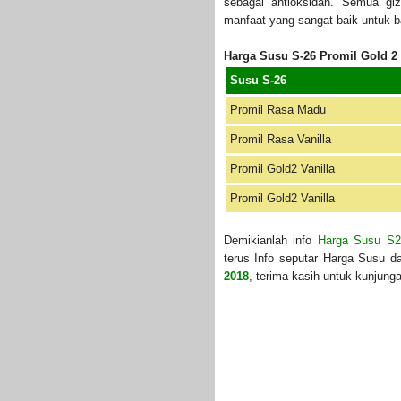
sebagai antioksidan. Semua gi
manfaat yang sangat baik untuk b
Harga Susu S-26 Promil Gold 2 
Susu S-26
Promil Rasa Madu
Promil Rasa Vanilla
Promil Gold2 Vanilla
Promil Gold2 Vanilla
Demikianlah info
Harga Susu S2
terus Info seputar Harga Susu d
2018
, terima kasih untuk kunjung