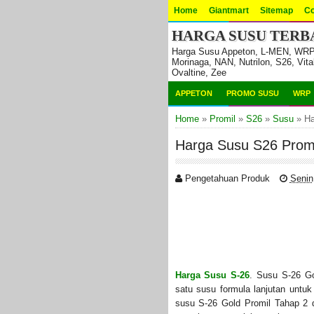
Home
Giantmart
Sitemap
Co
HARGA SUSU TERBA
Harga Susu Appeton, L-MEN, WRP, H
Morinaga, NAN, Nutrilon, S26, Vita
Ovaltine, Zee
APPETON
PROMO SUSU
WRP
Home
»
Promil
»
S26
»
Susu
»
Ha
Harga Susu S26 Promi
Pengetahuan Produk
Senin
Harga Susu S-26
. Susu S-26 Go
satu susu formula lanjutan untuk
susu S-26 Gold Promil Tahap 2 