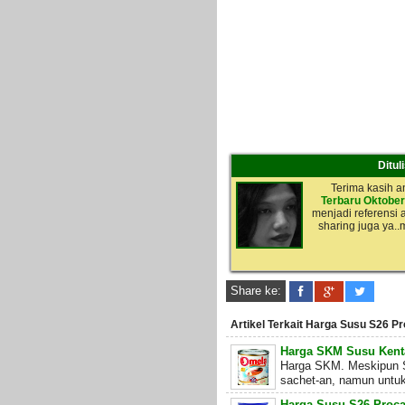
Ditul
Terima kasih 
Terbaru Oktober
menjadi referensi a
sharing juga ya.
Share ke:
Artikel Terkait Harga Susu S26 Pr
Harga SKM Susu Kenta
Harga SKM. Meskipun SK
sachet-an, namun untuk 
Harga Susu S26 Proc