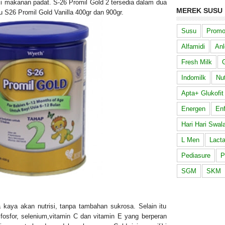
makanan padat. S-26 Promil Gold 2 tersedia dalam dua
MEREK SUSU
u S26 Promil Gold Vanilla 400gr dan 900gr.
Susu
Promo
Alfamidi
Anl
Fresh Milk
G
Indomilk
Nut
Apta+ Glukofit
Energen
En
Hari Hari Swal
L Men
Lacta
Pediasure
P
SGM
SKM
 kaya akan nutrisi, tanpa tambahan sukrosa. Selain itu
fosfor, selenium,vitamin C dan vitamin E yang berperan