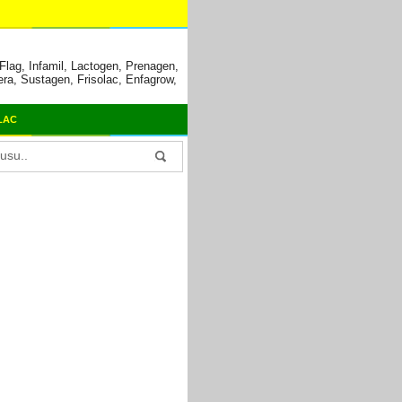
lag, Infamil, Lactogen, Prenagen,
era, Sustagen, Frisolac, Enfagrow,
LAC