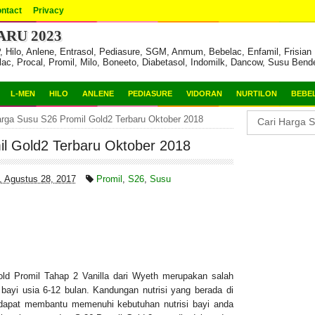
ntact
Privacy
RU 2023
ilo, Anlene, Entrasol, Pediasure, SGM, Anmum, Bebelac, Enfamil, Frisian F
lac, Procal, Promil, Milo, Boneeto, Diabetasol, Indomilk, Dancow, Susu Bend
L-MEN
HILO
ANLENE
PEDIASURE
VIDORAN
NURTILON
BEBE
rga Susu S26 Promil Gold2 Terbaru Oktober 2018
l Gold2 Terbaru Oktober 2018
, Agustus 28, 2017
Promil
,
S26
,
Susu
ld Promil Tahap 2 Vanilla dari Wyeth merupakan salah
 bayi usia 6-12 bulan. Kandungan nutrisi yang berada di
dapat membantu memenuhi kebutuhan nutrisi bayi anda