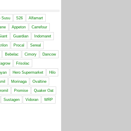
 Susu
S26
Alfamart
ene
Appeton
Carrefour
iant
Guardian
Indomaret
rilon
Procal
Sereal
Bebelac
Cimory
Dancow
fagrow
Frisolac
ayan
Hero Supermarket
Hilo
mil
Morinaga
Ovaltine
romil
Promise
Quaker Oat
Sustagen
Vidoran
WRP