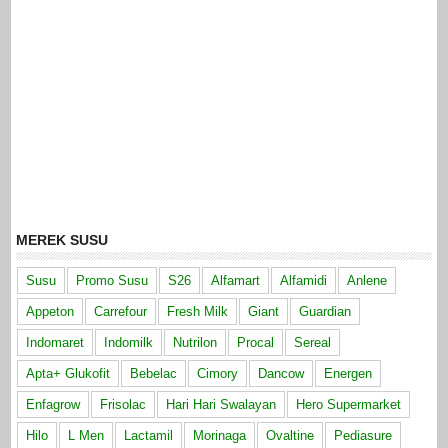
MEREK SUSU
Susu
Promo Susu
S26
Alfamart
Alfamidi
Anlene
Appeton
Carrefour
Fresh Milk
Giant
Guardian
Indomaret
Indomilk
Nutrilon
Procal
Sereal
Apta+ Glukofit
Bebelac
Cimory
Dancow
Energen
Enfagrow
Frisolac
Hari Hari Swalayan
Hero Supermarket
Hilo
L Men
Lactamil
Morinaga
Ovaltine
Pediasure