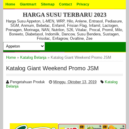
Home
Giantmart
Sitemap
Contact
Privacy
HARGA SUSU TERBARU 2023
Harga Susu Appeton, L-MEN, WRP, Hilo, Anlene, Entrasol, Pediasure,
SGM, Anmum, Bebelac, Enfamil, Frisian Flag, Infamil, Lactogen,
Prenagen, Morinaga, NAN, Nutrilon, S26, Vitalac, Procal, Promil, Milo,
Boneeto, Diabetasol, Indomilk, Dancow, Susu Bendera, Sustagen,
Frisolac, Enfagrow, Ovaltine, Zee
Home
»
Katalog Belanja
»
Katalog Giant Weekend Promo JSM
Katalog Giant Weekend Promo JSM
Pengetahuan Produk
Minggu, Oktober 13, 2019
Katalog
Belanja