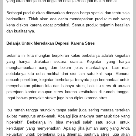
yang akan menjadikan kegiatan belanja Anda jadi makin hemat.
Berbagai produk akan ditawarkan dengan harga spesial dan tentu saja
berkualitas. Tidak akan ada cerita mendapatkan produk murah yang
kena diskon karena cacat produksi. Semua produk terjamin keaslian
dan kualitasnya.
Belanja Untuk Meredakan Depresi Karena Stres
Selama ini kita mungkin berpikiran kalau berbelanja adalah kegiatan
yang hanya dilakukan secara sia-sia. Kegiatan yang hanya
menghamburkan uang dan belum jelas manfaatnya. Tapi mari
setidaknya kita coba melihat dari sisi lain satu kali saja. Menurut
sebuah penelitian, kegiatan berbelanja ternyata juga bermanfaat untuk
menyehatkan pikiran kita dari bahaya stres, baik itu stres di urusan
pekerjaan kantor ataupun stres karena kesibukan di rumah tangga.
Ingat bahwa penyakit stroke juga bisa dipicu karena stres.
Ibu rumah tangga mungkin tanpa sadar juga sering merasa tertekan
akibat mengurus anak-anak. Apalagi jika anaknya termasuk tipe yang
hiperaktif. Berbelanja ini bisa menjadi salah satu solusi untuk
kehidupan yang menyehatkan. Apalagi jika jumlah uang yang Anda
keluarkan untuk berbelanja bisa dihemat, pastinya stres juga akan